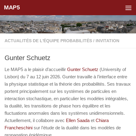
MAP5
Skip to content
ACTUALITÉS DE L'ÉQUIPE PROBABILITÉS
/
INVITATION
Gunter Schuetz
Le MAP5 a le plaisir d’accueillir
Gunter Schuetz
(University of
Lisbon) du 7 au 12 juin 2026. Gunter travaille à l’interface entre
la physique statistique et la théorie des probabilités. Ses travaux
portent principalement sur les systèmes de particules en
interaction stochastique, en particulier les modèles intégrables,
la dualité, les transitions de phase hors équilibre et les
fluctuations anormales dans les systèmes unidimensionnels.
Actuellement, il collabore avec
Ellen Saada
et
Chiara
Francheschini
sur l’étude de la dualité dans les modèles de
propagation épidémique.