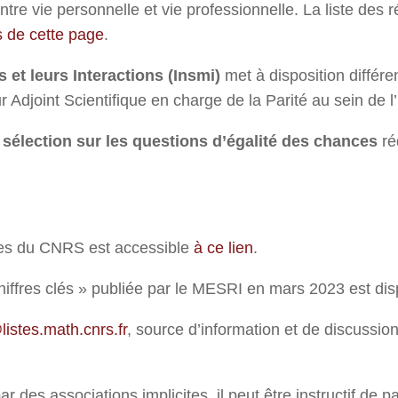
tre vie personnelle et vie professionnelle. La liste des ré
 de cette page
.
 et leurs Interactions (Insmi)
met à disposition différen
ur Adjoint Scientifique en charge de la Parité au sein de 
sélection sur les questions d’égalité des chances
ré
mes du CNRS est accessible
à ce lien
.
iffres clés » publiée par le MESRI en mars 2023 est di
istes.math.cnrs.fr
, source d’information et de discussion
ar des associations implicites, il peut être instructif de 