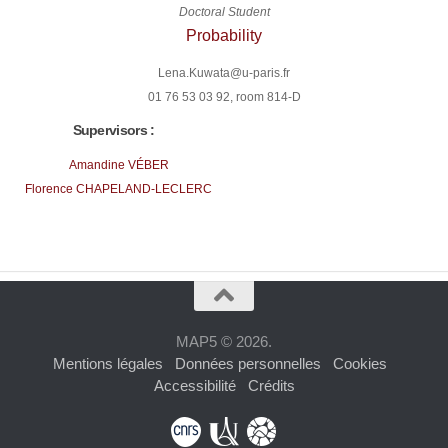
Doctoral Student
Probability
Lena.Kuwata@
u-paris.fr
01 76 53 03 92, room 814-D
Supervisors :
Amandine
VÉBER
Florence CHAPELAND-LECLERC
MAP5 © 2026.
Mentions légales
Données personnelles
Cookies
Accessibilité
Crédits