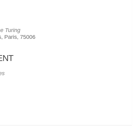
ce Turing
, Paris, 75006
ENT
65
Outlook Live
es