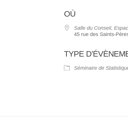
OÙ
Salle du Conseil, Espa
45 rue des Saints-Pères
TYPE D’ÉVÈNEM
ogle
iCalendar
Office 3
Séminaire de Statistiqu