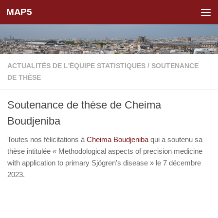
MAP5
Skip to content
ACTUALITÉS DE L'ÉQUIPE STATISTIQUES
/
SOUTENANCE
DE THÈSE
Soutenance de thèse de Cheima
Boudjeniba
Toutes nos félicitations à
Cheima Boudjeniba
qui a soutenu sa
thèse intitulée
«
Methodological aspects of precision medicine
with application to primary Sjögren’s disease » le 7 décembre
2023.